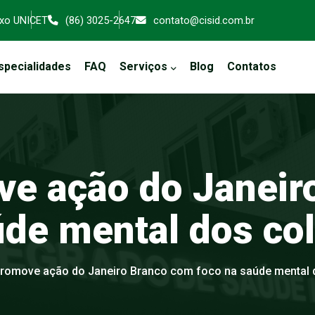
exo UNICET
(86) 3025-2647
contato@cisid.com.br
specialidades
FAQ
Serviços
Blog
Contatos
ve
ação
do
Janeir
úde
mental
dos
co
promove ação do Janeiro Branco com foco na saúde mental 