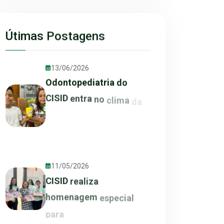
Útimas
Postagens
13/06/2026
Odontopediatria
do
CISID
entra
no
clima
da
11/05/2026
CISID
realiza
homenagem
especial
para