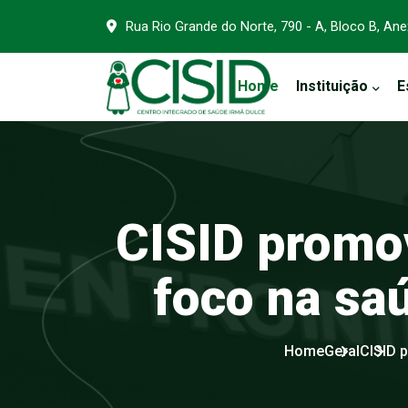
Rua Rio Grande do Norte, 790 - A, Bloco B, An
Home
Instituição
E
CISID
promo
foco
na
sa
Home
Geral
CISID 